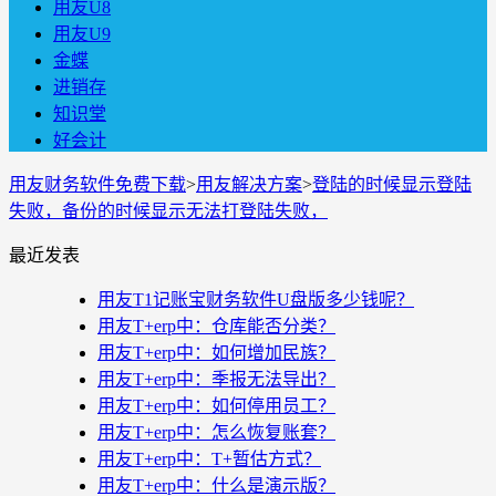
用友U8
用友U9
金蝶
进销存
知识堂
好会计
用友财务软件免费下载
>
用友解决方案
>
登陆的时候显示登陆
失败，备份的时候显示无法打登陆失败，
最近发表
用友T1记账宝财务软件U盘版多少钱呢？
用友T+erp中：仓库能否分类？
用友T+erp中：如何增加民族？
用友T+erp中：季报无法导出？
用友T+erp中：如何停用员工？
用友T+erp中：怎么恢复账套？
用友T+erp中：T+暂估方式？
用友T+erp中：什么是演示版？