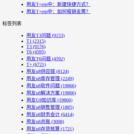
用友T+erp中：新建快捷方式？
用友T+erp中：如何报销支票？
标签列表
用友T3问题
(9153)
T1
(2315)
T3
(9176)
T6
(4595)
用友T6问题
(4592)
T+
(6721)
用友u8供应链
(8124)
用友u8库存管理
(2249)
用友u8软件问题
(19866)
用友u8解决方案
(19866)
用友U8知识库
(19866)
用友u8销售管理
(1885)
用友u8财务会计
(6414)
用友u8总账
(3008)
用友u8存货核算
(1721)