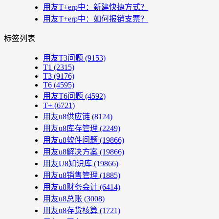
用友T+erp中：新建快捷方式？
用友T+erp中：如何报销支票？
标签列表
用友T3问题
(9153)
T1
(2315)
T3
(9176)
T6
(4595)
用友T6问题
(4592)
T+
(6721)
用友u8供应链
(8124)
用友u8库存管理
(2249)
用友u8软件问题
(19866)
用友u8解决方案
(19866)
用友U8知识库
(19866)
用友u8销售管理
(1885)
用友u8财务会计
(6414)
用友u8总账
(3008)
用友u8存货核算
(1721)