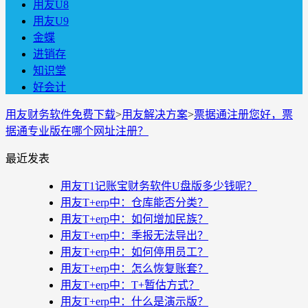
用友U8
用友U9
金蝶
进销存
知识堂
好会计
用友财务软件免费下载
>
用友解决方案
>
票据通注册您好，票
据通专业版在哪个网址注册？
最近发表
用友T1记账宝财务软件U盘版多少钱呢？
用友T+erp中：仓库能否分类？
用友T+erp中：如何增加民族？
用友T+erp中：季报无法导出？
用友T+erp中：如何停用员工？
用友T+erp中：怎么恢复账套？
用友T+erp中：T+暂估方式？
用友T+erp中：什么是演示版？