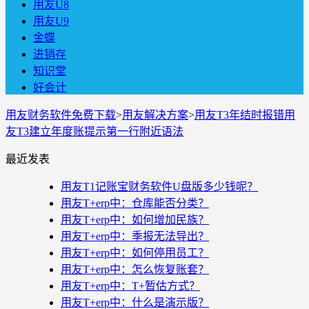
用友U8
用友U9
金蝶
进销存
知识堂
好会计
用友财务软件免费下载
>
用友解决方案
>
用友T3年结时报错用
友T3建立年度账提示第一行附近语法
最近发表
用友T1记账宝财务软件U盘版多少钱呢？
用友T+erp中：仓库能否分类？
用友T+erp中：如何增加民族？
用友T+erp中：季报无法导出？
用友T+erp中：如何停用员工？
用友T+erp中：怎么恢复账套？
用友T+erp中：T+暂估方式？
用友T+erp中：什么是演示版？