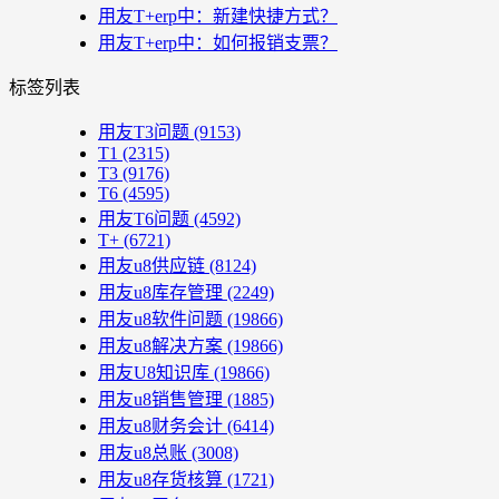
用友T+erp中：新建快捷方式？
用友T+erp中：如何报销支票？
标签列表
用友T3问题
(9153)
T1
(2315)
T3
(9176)
T6
(4595)
用友T6问题
(4592)
T+
(6721)
用友u8供应链
(8124)
用友u8库存管理
(2249)
用友u8软件问题
(19866)
用友u8解决方案
(19866)
用友U8知识库
(19866)
用友u8销售管理
(1885)
用友u8财务会计
(6414)
用友u8总账
(3008)
用友u8存货核算
(1721)