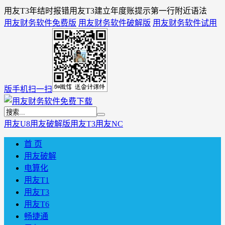
用友T3年结时报错用友T3建立年度账提示第一行附近语法
用友财务软件免费版
用友财务软件破解版
用友财务软件试用
版
手机扫一扫
用友U8
用友破解版
用友T3
用友NC
首 页
用友破解
电算化
用友T1
用友T3
用友T6
畅捷通