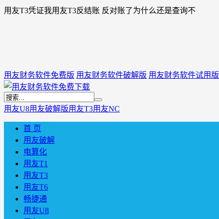
用友T3凭证我用友T3反结账 反对账了为什么还是查询不
用友财务软件免费版
用友财务软件破解版
用友财务软件试用版
用友U8
用友破解版
用友T3
用友NC
首 页
用友破解
电算化
用友T1
用友T3
用友T6
畅捷通
用友U8