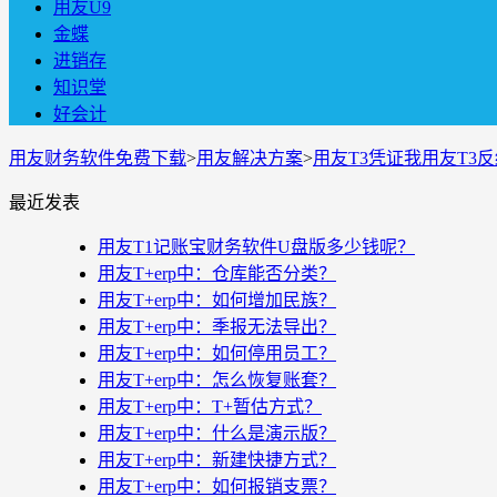
用友U9
金蝶
进销存
知识堂
好会计
用友财务软件免费下载
>
用友解决方案
>
用友T3凭证我用友T3
最近发表
用友T1记账宝财务软件U盘版多少钱呢？
用友T+erp中：仓库能否分类？
用友T+erp中：如何增加民族？
用友T+erp中：季报无法导出？
用友T+erp中：如何停用员工？
用友T+erp中：怎么恢复账套？
用友T+erp中：T+暂估方式？
用友T+erp中：什么是演示版？
用友T+erp中：新建快捷方式？
用友T+erp中：如何报销支票？