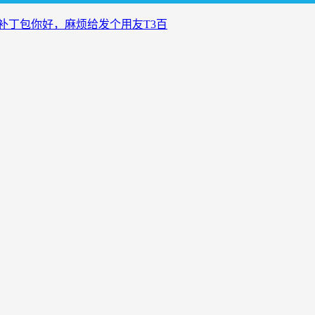
补丁包你好，麻烦给发个用友T3百