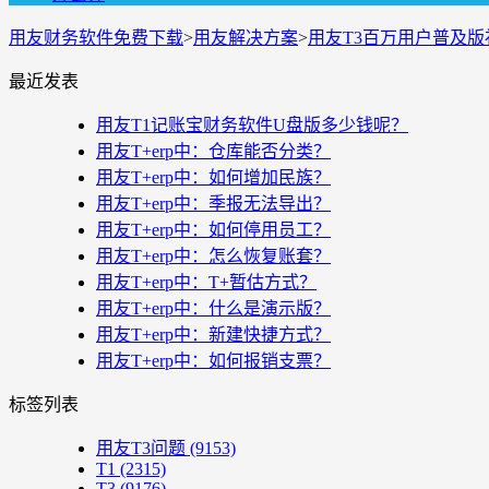
用友财务软件免费下载
>
用友解决方案
>
用友T3百万用户普及版
最近发表
用友T1记账宝财务软件U盘版多少钱呢？
用友T+erp中：仓库能否分类？
用友T+erp中：如何增加民族？
用友T+erp中：季报无法导出？
用友T+erp中：如何停用员工？
用友T+erp中：怎么恢复账套？
用友T+erp中：T+暂估方式？
用友T+erp中：什么是演示版？
用友T+erp中：新建快捷方式？
用友T+erp中：如何报销支票？
标签列表
用友T3问题
(9153)
T1
(2315)
T3
(9176)