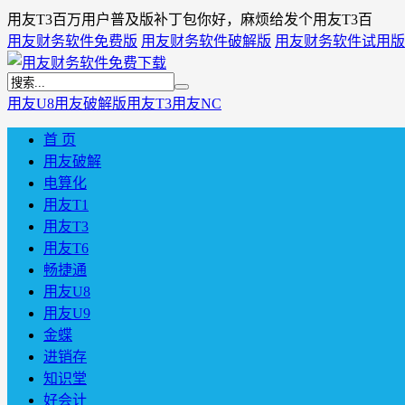
用友T3百万用户普及版补丁包你好，麻烦给发个用友T3百
用友财务软件免费版
用友财务软件破解版
用友财务软件试用版
用友U8
用友破解版
用友T3
用友NC
首 页
用友破解
电算化
用友T1
用友T3
用友T6
畅捷通
用友U8
用友U9
金蝶
进销存
知识堂
好会计