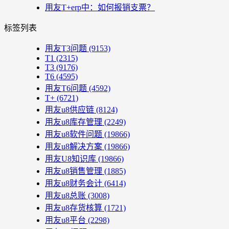
用友T+erp中：如何报销支票？
标签列表
用友T3问题
(9153)
T1
(2315)
T3
(9176)
T6
(4595)
用友T6问题
(4592)
T+
(6721)
用友u8供应链
(8124)
用友u8库存管理
(2249)
用友u8软件问题
(19866)
用友u8解决方案
(19866)
用友U8知识库
(19866)
用友u8销售管理
(1885)
用友u8财务会计
(6414)
用友u8总账
(3008)
用友u8存货核算
(1721)
用友u8平台
(2298)