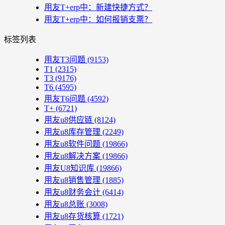
用友T+erp中：新建快捷方式？
用友T+erp中：如何报销支票？
标签列表
用友T3问题
(9153)
T1
(2315)
T3
(9176)
T6
(4595)
用友T6问题
(4592)
T+
(6721)
用友u8供应链
(8124)
用友u8库存管理
(2249)
用友u8软件问题
(19866)
用友u8解决方案
(19866)
用友U8知识库
(19866)
用友u8销售管理
(1885)
用友u8财务会计
(6414)
用友u8总账
(3008)
用友u8存货核算
(1721)