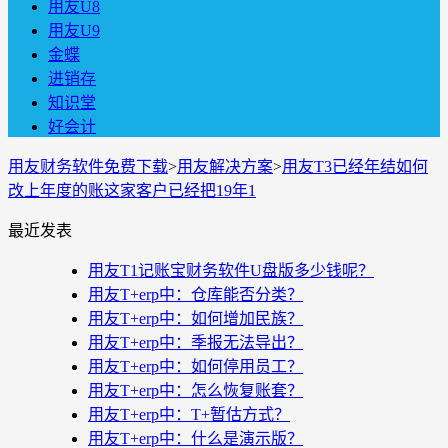
用友U8
用友U9
金蝶
进销存
知识堂
好会计
用友财务软件免费下载
>
用友解决方案
>
用友T3已经年结如何
改上年度的账这家客户已经把19年1
最近发表
用友T1记账宝财务软件U盘版多少钱呢？
用友T+erp中：仓库能否分类？
用友T+erp中：如何增加民族？
用友T+erp中：季报无法导出？
用友T+erp中：如何停用员工？
用友T+erp中：怎么恢复账套？
用友T+erp中：T+暂估方式？
用友T+erp中：什么是演示版？