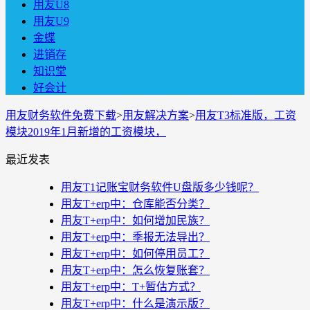
用友U8
用友U9
金蝶
进销存
知识堂
好会计
用友财务软件免费下载
>
用友解决方案
>
用友T3标准版，工资
模块2019年1月新增的工资模块，
最近发表
用友T1记账宝财务软件U盘版多少钱呢？
用友T+erp中：仓库能否分类？
用友T+erp中：如何增加民族？
用友T+erp中：季报无法导出？
用友T+erp中：如何停用员工？
用友T+erp中：怎么恢复账套？
用友T+erp中：T+暂估方式？
用友T+erp中：什么是演示版？