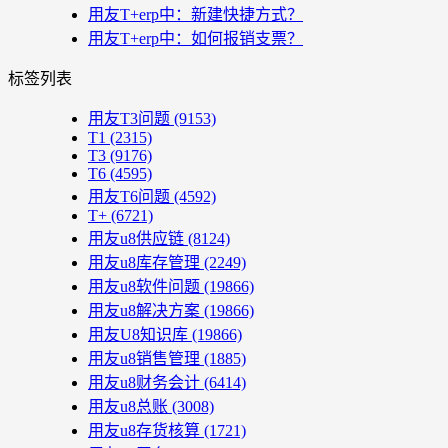
用友T+erp中：新建快捷方式？
用友T+erp中：如何报销支票？
标签列表
用友T3问题
(9153)
T1
(2315)
T3
(9176)
T6
(4595)
用友T6问题
(4592)
T+
(6721)
用友u8供应链
(8124)
用友u8库存管理
(2249)
用友u8软件问题
(19866)
用友u8解决方案
(19866)
用友U8知识库
(19866)
用友u8销售管理
(1885)
用友u8财务会计
(6414)
用友u8总账
(3008)
用友u8存货核算
(1721)