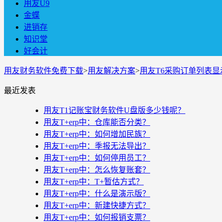
用友U9
金蝶
进销存
知识堂
好会计
用友财务软件免费下载
>
用友解决方案
>
用友T6采购订单列表
最近发表
用友T1记账宝财务软件U盘版多少钱呢？
用友T+erp中：仓库能否分类？
用友T+erp中：如何增加民族？
用友T+erp中：季报无法导出？
用友T+erp中：如何停用员工？
用友T+erp中：怎么恢复账套？
用友T+erp中：T+暂估方式？
用友T+erp中：什么是演示版？
用友T+erp中：新建快捷方式？
用友T+erp中：如何报销支票？