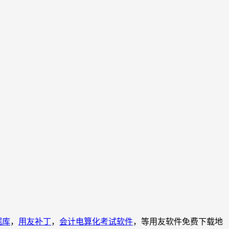
据库
，
用友补丁
，
会计电算化考试软件
，等用友软件免费下载地