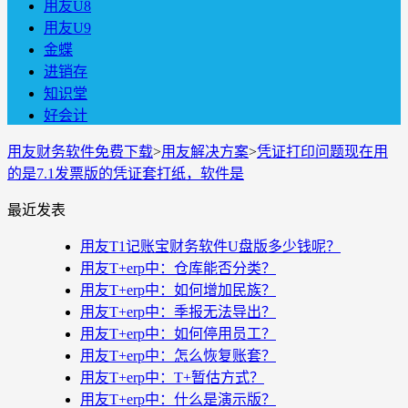
用友U8
用友U9
金蝶
进销存
知识堂
好会计
用友财务软件免费下载
>
用友解决方案
>
凭证打印问题现在用
的是7.1发票版的凭证套打纸，软件是
最近发表
用友T1记账宝财务软件U盘版多少钱呢？
用友T+erp中：仓库能否分类？
用友T+erp中：如何增加民族？
用友T+erp中：季报无法导出？
用友T+erp中：如何停用员工？
用友T+erp中：怎么恢复账套？
用友T+erp中：T+暂估方式？
用友T+erp中：什么是演示版？