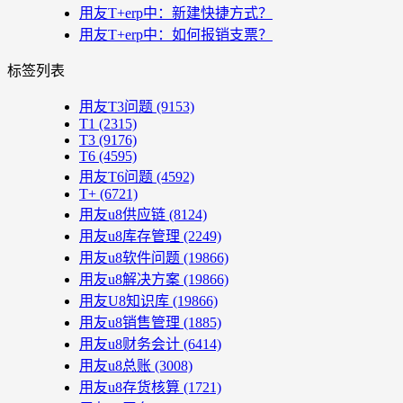
用友T+erp中：新建快捷方式？
用友T+erp中：如何报销支票？
标签列表
用友T3问题
(9153)
T1
(2315)
T3
(9176)
T6
(4595)
用友T6问题
(4592)
T+
(6721)
用友u8供应链
(8124)
用友u8库存管理
(2249)
用友u8软件问题
(19866)
用友u8解决方案
(19866)
用友U8知识库
(19866)
用友u8销售管理
(1885)
用友u8财务会计
(6414)
用友u8总账
(3008)
用友u8存货核算
(1721)