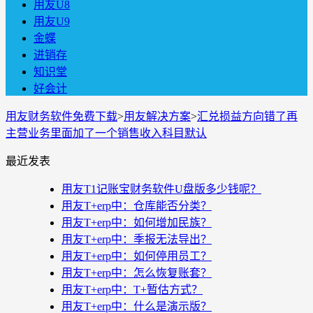
用友U8
用友U9
金蝶
进销存
知识堂
好会计
用友财务软件免费下载
>
用友解决方案
>
汇兑损益方向错了再
主营业务里面加了一个销售收入科目默认
最近发表
用友T1记账宝财务软件U盘版多少钱呢？
用友T+erp中：仓库能否分类？
用友T+erp中：如何增加民族？
用友T+erp中：季报无法导出？
用友T+erp中：如何停用员工？
用友T+erp中：怎么恢复账套？
用友T+erp中：T+暂估方式？
用友T+erp中：什么是演示版？