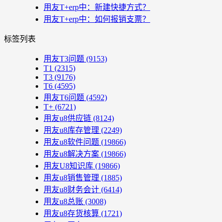
用友T+erp中：新建快捷方式？
用友T+erp中：如何报销支票？
标签列表
用友T3问题
(9153)
T1
(2315)
T3
(9176)
T6
(4595)
用友T6问题
(4592)
T+
(6721)
用友u8供应链
(8124)
用友u8库存管理
(2249)
用友u8软件问题
(19866)
用友u8解决方案
(19866)
用友U8知识库
(19866)
用友u8销售管理
(1885)
用友u8财务会计
(6414)
用友u8总账
(3008)
用友u8存货核算
(1721)