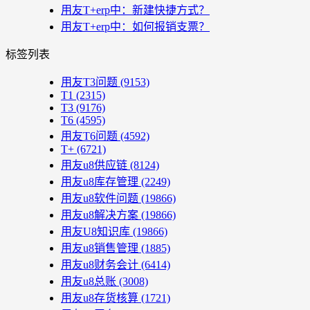
用友T+erp中：新建快捷方式？
用友T+erp中：如何报销支票？
标签列表
用友T3问题
(9153)
T1
(2315)
T3
(9176)
T6
(4595)
用友T6问题
(4592)
T+
(6721)
用友u8供应链
(8124)
用友u8库存管理
(2249)
用友u8软件问题
(19866)
用友u8解决方案
(19866)
用友U8知识库
(19866)
用友u8销售管理
(1885)
用友u8财务会计
(6414)
用友u8总账
(3008)
用友u8存货核算
(1721)