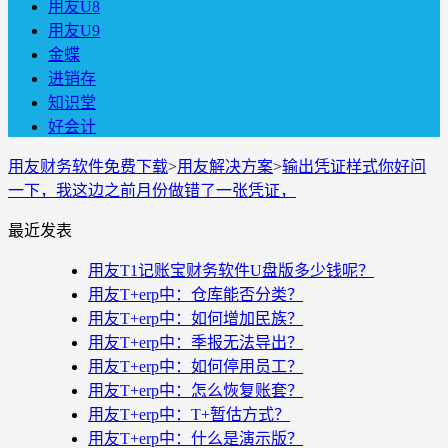
用友U8
用友U9
金蝶
进销存
知识堂
好会计
用友财务软件免费下载
>
用友解决方案
>
输出凭证样式你好问
一下，我这边之前月份做错了一张凭证，
最近发表
用友T1记账宝财务软件U盘版多少钱呢？
用友T+erp中：仓库能否分类？
用友T+erp中：如何增加民族？
用友T+erp中：季报无法导出？
用友T+erp中：如何停用员工？
用友T+erp中：怎么恢复账套？
用友T+erp中：T+暂估方式？
用友T+erp中：什么是演示版？