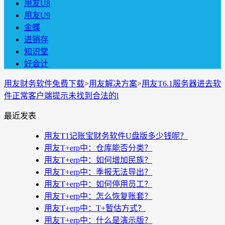
用友U8
用友U9
金蝶
进销存
知识堂
好会计
用友财务软件免费下载
>
用友解决方案
>
用友T6.1服务器进去软
件正常客户端提示未找到合法的l
最近发表
用友T1记账宝财务软件U盘版多少钱呢？
用友T+erp中：仓库能否分类？
用友T+erp中：如何增加民族？
用友T+erp中：季报无法导出？
用友T+erp中：如何停用员工？
用友T+erp中：怎么恢复账套？
用友T+erp中：T+暂估方式？
用友T+erp中：什么是演示版？