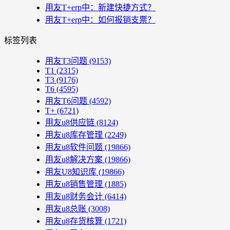
用友T+erp中：新建快捷方式？
用友T+erp中：如何报销支票？
标签列表
用友T3问题
(9153)
T1
(2315)
T3
(9176)
T6
(4595)
用友T6问题
(4592)
T+
(6721)
用友u8供应链
(8124)
用友u8库存管理
(2249)
用友u8软件问题
(19866)
用友u8解决方案
(19866)
用友U8知识库
(19866)
用友u8销售管理
(1885)
用友u8财务会计
(6414)
用友u8总账
(3008)
用友u8存货核算
(1721)