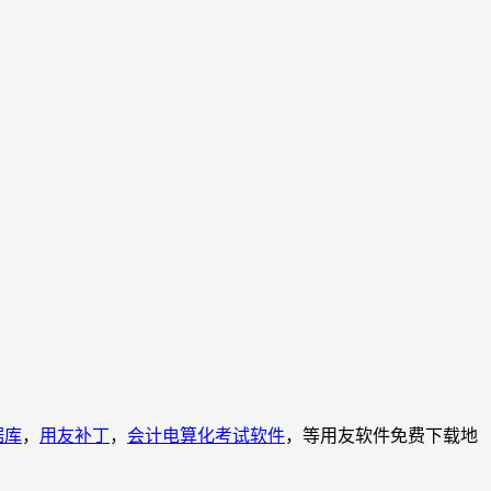
据库
，
用友补丁
，
会计电算化考试软件
，等用友软件免费下载地