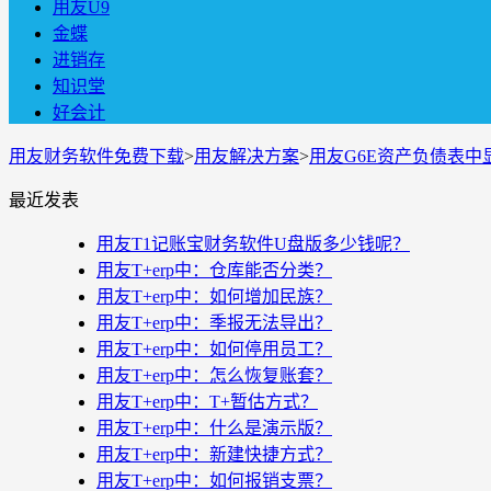
用友U9
金蝶
进销存
知识堂
好会计
用友财务软件免费下载
>
用友解决方案
>
用友G6E资产负债表中
最近发表
用友T1记账宝财务软件U盘版多少钱呢？
用友T+erp中：仓库能否分类？
用友T+erp中：如何增加民族？
用友T+erp中：季报无法导出？
用友T+erp中：如何停用员工？
用友T+erp中：怎么恢复账套？
用友T+erp中：T+暂估方式？
用友T+erp中：什么是演示版？
用友T+erp中：新建快捷方式？
用友T+erp中：如何报销支票？