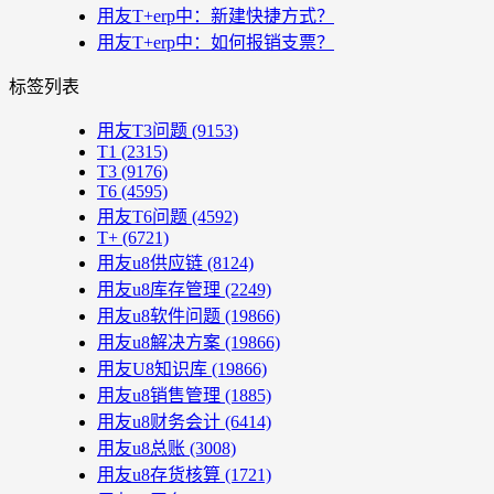
用友T+erp中：新建快捷方式？
用友T+erp中：如何报销支票？
标签列表
用友T3问题
(9153)
T1
(2315)
T3
(9176)
T6
(4595)
用友T6问题
(4592)
T+
(6721)
用友u8供应链
(8124)
用友u8库存管理
(2249)
用友u8软件问题
(19866)
用友u8解决方案
(19866)
用友U8知识库
(19866)
用友u8销售管理
(1885)
用友u8财务会计
(6414)
用友u8总账
(3008)
用友u8存货核算
(1721)