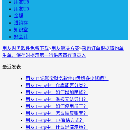
用友U8
用友U9
金蝶
进销存
知识堂
好会计
用友财务软件免费下载
>
用友解决方案
>
采购订单根据请购单
生单，保存时提示第一行供应商存货录入
最近发表
用友T1记账宝财务软件U盘版多少钱呢？
用友T+erp中：仓库能否分类？
用友T+erp中：如何增加民族？
用友T+erp中：季报无法导出？
用友T+erp中：如何停用员工？
用友T+erp中：怎么恢复账套？
用友T+erp中：T+暂估方式？
用友T+erp中：什么是演示版？