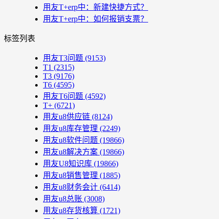
用友T+erp中：新建快捷方式？
用友T+erp中：如何报销支票？
标签列表
用友T3问题
(9153)
T1
(2315)
T3
(9176)
T6
(4595)
用友T6问题
(4592)
T+
(6721)
用友u8供应链
(8124)
用友u8库存管理
(2249)
用友u8软件问题
(19866)
用友u8解决方案
(19866)
用友U8知识库
(19866)
用友u8销售管理
(1885)
用友u8财务会计
(6414)
用友u8总账
(3008)
用友u8存货核算
(1721)