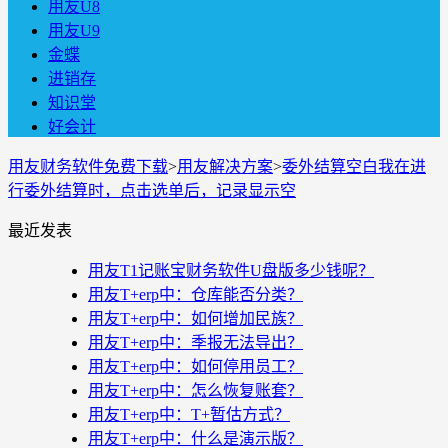
用友U8
用友U9
金蝶
进销存
知识堂
好会计
用友财务软件免费下载
>
用友解决方案
>
委外结算空白我在进
行委外结算时，点击选单后，记录显示空
最近发表
用友T1记账宝财务软件U盘版多少钱呢？
用友T+erp中：仓库能否分类？
用友T+erp中：如何增加民族？
用友T+erp中：季报无法导出？
用友T+erp中：如何停用员工？
用友T+erp中：怎么恢复账套？
用友T+erp中：T+暂估方式？
用友T+erp中：什么是演示版？