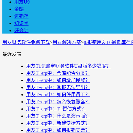
用友U9
金蝶
进销存
知识堂
好会计
用友财务软件免费下载
>
用友解决方案
>
t6报错用友T6最低库
最近发表
用友T1记账宝财务软件U盘版多少钱呢？
用友T+erp中：仓库能否分类？
用友T+erp中：如何增加民族？
用友T+erp中：季报无法导出？
用友T+erp中：如何停用员工？
用友T+erp中：怎么恢复账套？
用友T+erp中：T+暂估方式？
用友T+erp中：什么是演示版？
用友T+erp中：新建快捷方式？
用友T+erp中：如何报销支票？